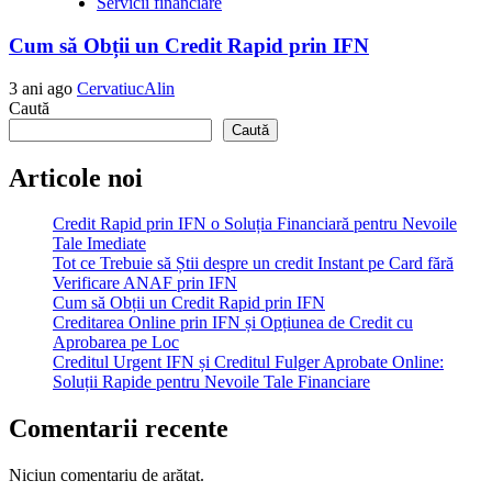
Servicii financiare
Cum să Obții un Credit Rapid prin IFN
3 ani ago
CervatiucAlin
Caută
Caută
Articole noi
Credit Rapid prin IFN o Soluția Financiară pentru Nevoile
Tale Imediate
Tot ce Trebuie să Știi despre un credit Instant pe Card fără
Verificare ANAF prin IFN
Cum să Obții un Credit Rapid prin IFN
Creditarea Online prin IFN și Opțiunea de Credit cu
Aprobarea pe Loc
Creditul Urgent IFN și Creditul Fulger Aprobate Online:
Soluții Rapide pentru Nevoile Tale Financiare
Comentarii recente
Niciun comentariu de arătat.