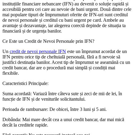
instituțiile financiare nebancare (IFN) au devenit o soluție rapidă și
accesibilă pentru cei care au nevoie de bani urgent. Două dintre cele
mai populare tipuri de împrumuturi oferite de IFN-uri sunt creditul
de nevoi personale și creditul cu bani urgent pe card. Ambele au
avantaje și dezavantaje, iar alegerea corectă depinde de situația ta
financiară și de urgența banilor.
Ce Este un Credit de Nevoi Personale prin IFN?
Un
credit de nevoi personale IFN
este un împrumut acordat de un
IFN pentru orice tip de cheltuială personală, fără a fi nevoie să
justifici destinația banilor. Acest tip de împrumut se aseamănă cu un
credit bancar, dar are o procedură mai simplă și condiții mai
flexibile.
Caracteristici Principale:
Suma acordată: Variază între câteva sute și zeci de mii de lei, în
funcție de IFN și de veniturile solicitantului.
Perioada de rambursare: De obicei, între 3 luni și 5 ani.
Dobânda: Mai mare decât cea a unui credit bancar, dar mai mică
decât la creditele rapide.