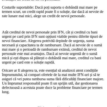
Costurile suportabile: Dacă poți suporta o dobândă mai mare pe
termen scurt, un credit rapid poate fi o soluție, dar dacă ai nevoie de
rate lunare mai mici, alege un credit de nevoi personale.
Atât creditul de nevoi personale prin IFN, cât și creditul cu bani
urgent pe card prin IFN sunt opțiuni viabile pentru diferite tipuri de
nevoi financiare. Alegerea potrivită depinde de urgența, suma
necesară și capacitatea ta de rambursare. Dacă ai nevoie de o sumă
mai mare și o perioadă de rambursare extinsă, creditul de nevoi
personale este mai avantajos. Dacă ai nevoie urgentă de o sumă
mică și ești dispus să plătești o dobândă mai mare, creditul cu bani
urgent pe card este o soluție rapidă.
Oricare ar fi alegerea ta, este esențial să analizezi atent condițiile
împrumutului, să compari ofertele de la mai multe IFN-uri și să te
asiguri că vei putea rambursa suma fără dificultăți financiare majore.
Un împrumut responsabil poate fi un sprijin util, dar gestionarea
defectuoasă a acestuia poate duce la probleme financiare pe termen
lung.