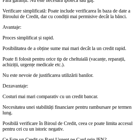
Fără garanții: Nu este necesară ipotecă sau gaj.
Verificare simplificată: Poate include verificarea în baza de date a
Biroului de Credit, dar cu condiții mai permisive decât la bănci.
Avantaje:
Proces simplificat și rapid.
Posibilitatea de a obține sume mai mari decât la un credit rapid.
Poate fi folosit pentru orice tip de cheltuială (vacanțe, reparații,
achiziții, urgențe medicale etc.).
Nu este nevoie de justificarea utilizării banilor.
Dezavantaje:
Costuri mai mari comparativ cu un credit bancar.
Necesitatea unei stabilități financiare pentru rambursare pe termen
lung.
Posibilă verificare în Biroul de Credit, ceea ce poate limita accesul
pentru cei cu un istoric negativ.
Ce Este un Credit cu Bani Urgent pe Card prin IFN?