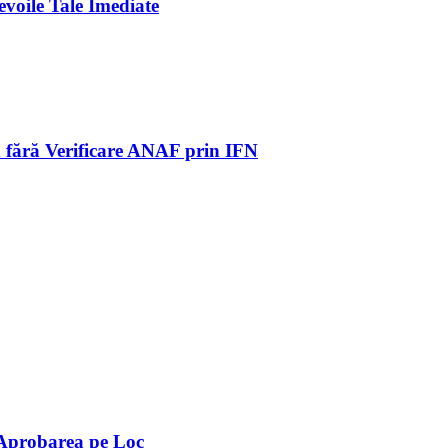
voile Tale Imediate
rd fără Verificare ANAF prin IFN
 Aprobarea pe Loc