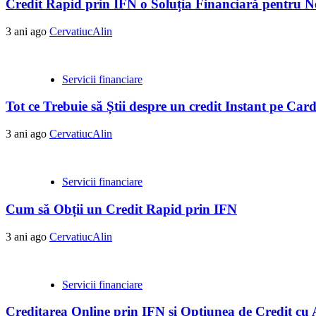
Credit Rapid prin IFN o Soluția Financiară pentru Ne
3 ani ago
CervatiucAlin
Servicii financiare
Tot ce Trebuie să Știi despre un credit Instant pe Ca
3 ani ago
CervatiucAlin
Servicii financiare
Cum să Obții un Credit Rapid prin IFN
3 ani ago
CervatiucAlin
Servicii financiare
Creditarea Online prin IFN și Opțiunea de Credit cu