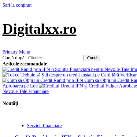
Sari la conținut
Digitalxx.ro
Primary Menu
Caută după:
Articole recomandate
Cum să Obții un Credit Ra
Aprobarea pe Loc
Nevoile Tale Financiare
Noutăți
Servicii financiare