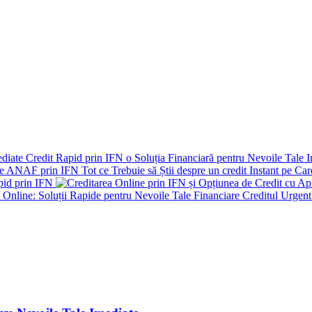
Credit Rapid prin IFN o Soluția Financiară pentru Nevoile Tale 
Tot ce Trebuie să Știi despre un credit Instant pe C
pid prin IFN
Creditul Urgent 