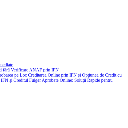
Imediate
ard fără Verificare ANAF prin IFN
Creditarea Online prin IFN și Opțiunea de Credit cu
IFN și Creditul Fulger Aprobate Online: Soluții Rapide pentru