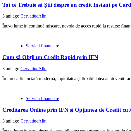
Tot ce Trebuie să Știi despre un credit Instant pe Ca
3 ani ago
CervatiucAlin
Într-o lume în continuă mișcare, nevoia de acces rapid la resurse financi
Servicii financiare
Cum să Obții un Credit Rapid prin IFN
3 ani ago
CervatiucAlin
În lumea financiară modernă, rapiditatea și flexibilitatea au devenit facto
Servicii financiare
Creditarea Online prin IFN și Opțiunea de Credit cu
3 ani ago
CervatiucAlin
Într-o lume în care viteza și accesibilitatea sunt esențiale, instituțiile 