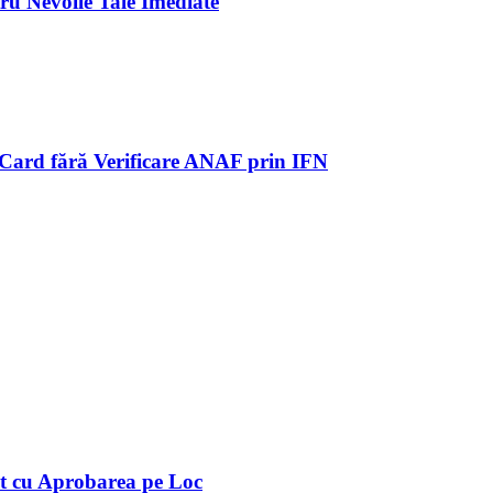
ru Nevoile Tale Imediate
pe Card fără Verificare ANAF prin IFN
it cu Aprobarea pe Loc