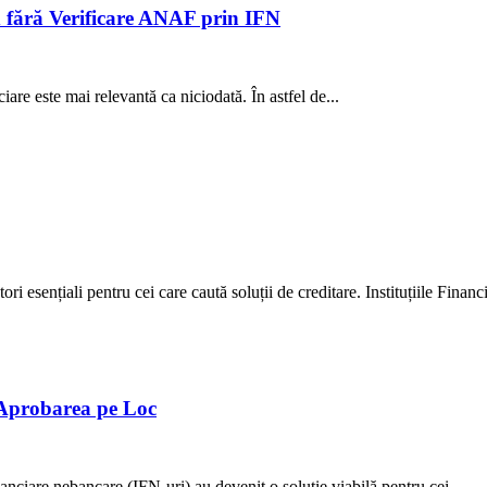
rd fără Verificare ANAF prin IFN
are este mai relevantă ca niciodată. În astfel de...
ri esențiali pentru cei care caută soluții de creditare. Instituțiile Financi
 Aprobarea pe Loc
financiare nebancare (IFN-uri) au devenit o soluție viabilă pentru cei...