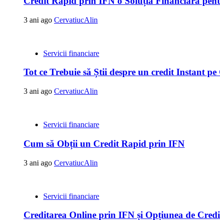
Credit Rapid prin IFN o Soluția Financiară pent
3 ani ago
CervatiucAlin
Servicii financiare
Tot ce Trebuie să Știi despre un credit Instant 
3 ani ago
CervatiucAlin
Servicii financiare
Cum să Obții un Credit Rapid prin IFN
3 ani ago
CervatiucAlin
Servicii financiare
Creditarea Online prin IFN și Opțiunea de Cred