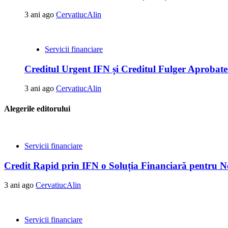
3 ani ago
CervatiucAlin
Servicii financiare
Creditul Urgent IFN și Creditul Fulger Aprobate
3 ani ago
CervatiucAlin
Alegerile editorului
Servicii financiare
Credit Rapid prin IFN o Soluția Financiară pentru Ne
3 ani ago
CervatiucAlin
Servicii financiare