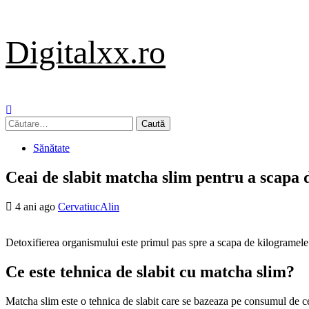
Sari
Digitalxx.ro
la
conținut
Primary
Menu
Caută
după:
Sănătate
Ceai de slabit matcha slim pentru a scapa 
4 ani ago
CervatiucAlin
Detoxifierea organismului este primul pas spre a scapa de kilogramele i
Ce este tehnica de slabit cu matcha slim?
Matcha slim este o tehnica de slabit care se bazeaza pe consumul de cea