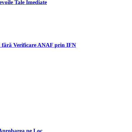
voile Tale Imediate
rd fără Verificare ANAF prin IFN
 Aprobarea pe Loc