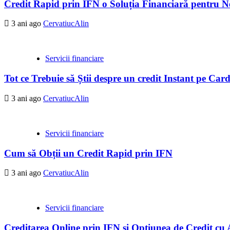
Credit Rapid prin IFN o Soluția Financiară pentru Ne
3 ani ago
CervatiucAlin
Servicii financiare
Tot ce Trebuie să Știi despre un credit Instant pe Ca
3 ani ago
CervatiucAlin
Servicii financiare
Cum să Obții un Credit Rapid prin IFN
3 ani ago
CervatiucAlin
Servicii financiare
Creditarea Online prin IFN și Opțiunea de Credit cu