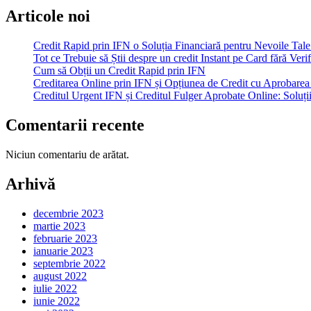
Articole noi
Credit Rapid prin IFN o Soluția Financiară pentru Nevoile Tale
Tot ce Trebuie să Știi despre un credit Instant pe Card fără Ve
Cum să Obții un Credit Rapid prin IFN
Creditarea Online prin IFN și Opțiunea de Credit cu Aprobare
Creditul Urgent IFN și Creditul Fulger Aprobate Online: Soluți
Comentarii recente
Niciun comentariu de arătat.
Arhivă
decembrie 2023
martie 2023
februarie 2023
ianuarie 2023
septembrie 2022
august 2022
iulie 2022
iunie 2022