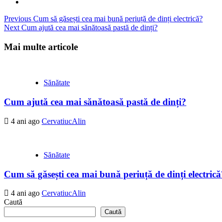
Previous
Cum să găsești cea mai bună periuță de dinți electrică?
Next
Cum ajută cea mai sănătoasă pastă de dinți?
Continue
Reading
Mai multe articole
Sănătate
Cum ajută cea mai sănătoasă pastă de dinți?
4 ani ago
CervatiucAlin
Sănătate
Cum să găsești cea mai bună periuță de dinți electrică
4 ani ago
CervatiucAlin
Caută
Caută