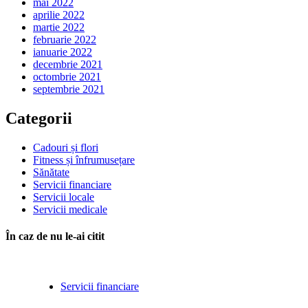
mai 2022
aprilie 2022
martie 2022
februarie 2022
ianuarie 2022
decembrie 2021
octombrie 2021
septembrie 2021
Categorii
Cadouri și flori
Fitness și înfrumusețare
Sănătate
Servicii financiare
Servicii locale
Servicii medicale
În caz de nu le-ai citit
Servicii financiare