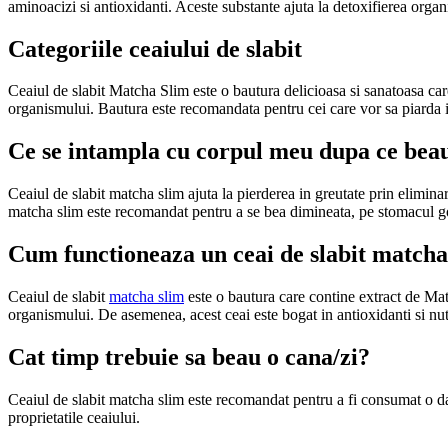
aminoacizi si antioxidanti. Aceste substante ajuta la detoxifierea organi
Categoriile ceaiului de slabit
Ceaiul de slabit Matcha Slim este o bautura delicioasa si sanatoasa care
organismului. Bautura este recomandata pentru cei care vor sa piarda in
Ce se intampla cu corpul meu dupa ce beau
Ceaiul de slabit matcha slim ajuta la pierderea in greutate prin eliminare
matcha slim este recomandat pentru a se bea dimineata, pe stomacul g
Cum functioneaza un ceai de slabit matcha
Ceaiul de slabit
matcha slim
este o bautura care contine extract de Matc
organismului. De asemenea, acest ceai este bogat in antioxidanti si nutri
Cat timp trebuie sa beau o cana/zi?
Ceaiul de slabit matcha slim este recomandat pentru a fi consumat o da
proprietatile ceaiului.